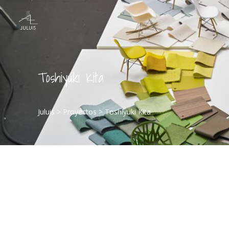
Toshiyuki Kita
Juluis
>
Proyectos
>
Toshiyuki Kita