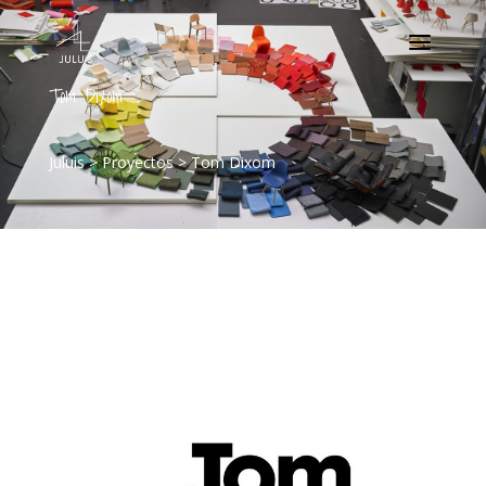
Tom Dixom
Juluis
>
Proyectos
>
Tom Dixom