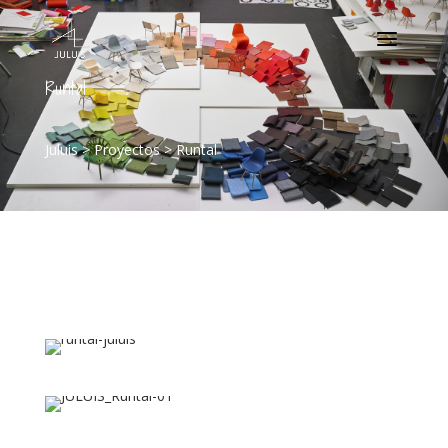
Runtal
Juluis
>
Proyectos
>
Runtal