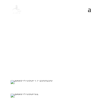
Prosol
Juluis
>
Proyectos
>
Prosol