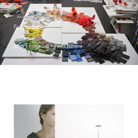
Paola Navone
Juluis
>
Proyectos
>
Paola Navone