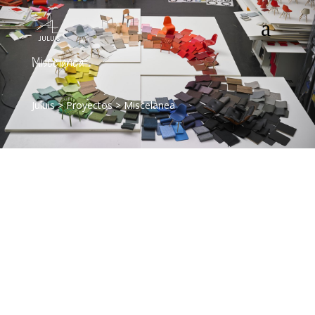
Miscelanea
Juluis
>
Proyectos
>
Miscelanea