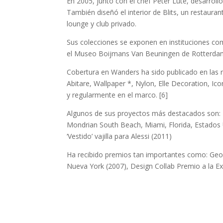
En 2005, junto con el chef Peter Lute, desarrol
También diseñó el interior de Blits, un restauran
lounge y club privado.
Sus colecciones se exponen en instituciones c
el Museo Boijmans Van Beuningen de Rotterdam,
Cobertura en Wanders ha sido publicado en las r
Abitare, Wallpaper *, Nylon, Elle Decoration, I
y regularmente en el marco. [6]
Algunos de sus proyectos más destacados son: Kn
Mondrian South Beach, Miami, Florida, Estados U
‘Vestido’ vajilla para Alessi (2011)
Ha recibido premios tan importantes como: Geo
Nueva York (2007), Design Collab Premio a la Ex