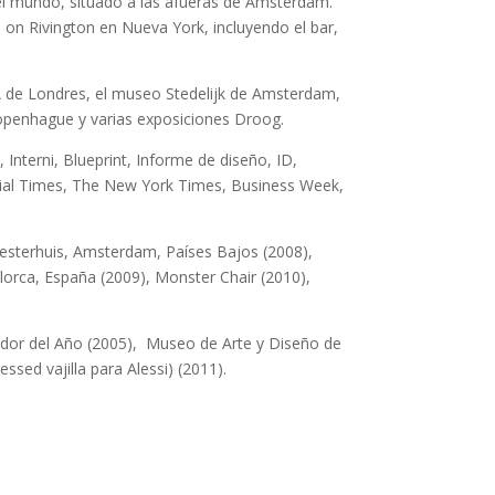
del mundo, situado a las afueras de Amsterdam.
l on Rivington en Nueva York, incluyendo el bar,
 de Londres, el museo Stedelijk de Amsterdam,
openhague y varias exposiciones Droog.
Interni, Blueprint, Informe de diseño, ID,
ancial Times, The New York Times, Business Week,
Westerhuis, Amsterdam, Países Bajos (2008),
lorca, España (2009), Monster Chair (2010),
ador del Año (2005), Museo de Arte y Diseño de
sed vajilla para Alessi) (2011).