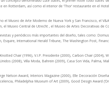
ló un concepto denominado Lute Suites, el primer hotel ‘todo suites’ 
te en Rotterdam, así como el interior de ‘Thor’ restaurante en el Hote
omo el Museo de Arte Moderno de Nueva York y San Francisco, el V&A
 el Museo Central de Utrecht , el Museo de Artes Decorativas de C
evistas y periódicos más importantes del diseño, tales como: Domus, 
con, Esquire, International Herald Tribune, The Washington Post, Fin
otted Chair (1996), V.I.P. Presidente (2000), Carbon Chair (2004), 
nidos (2008), Villa Moda, Bahrein (2009), Casa Son Vida, Palma, Mal
rge Nelson Award, Interiors Magazine (2000), Elle Decoración Diseñ
celencia, Philadelphia Museum of Art (2009), Good Design Award (‘Dres