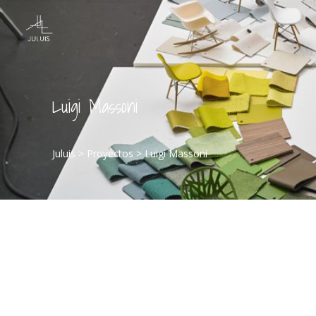
Luigi Massoni
Juluis
>
Proyectos
>
Luigi Massoni