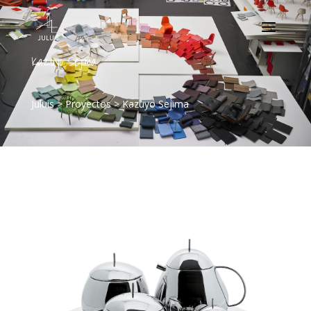
Kazuyo Sejima
Juluis
>
Proyectos
>
Kazuyo Sejima