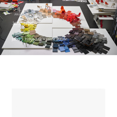
Jaime Hayón
Juluis
>
Proyectos
>
Jaime Hayón