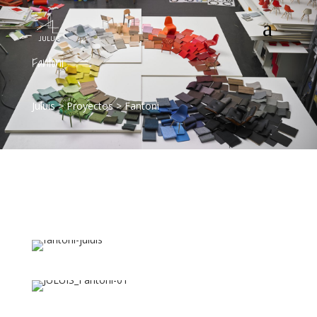
Fantoni
Juluis
>
Proyectos
>
Fantoni