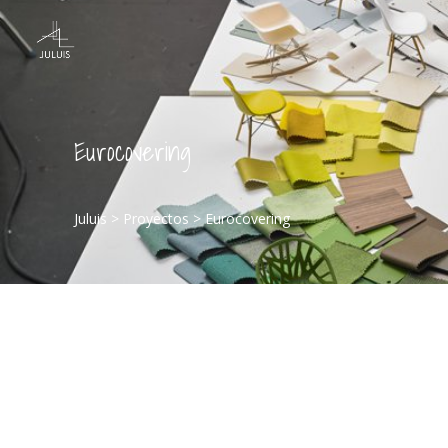
Eurocovering
Juluis
>
Proyectos
>
Eurocovering