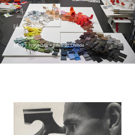
Eduardo Chillida
Juluis
>
Proyectos
>
Eduardo Chillida