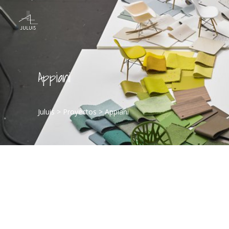
Appiani
Juluis
>
Proyectos
>
Appiani