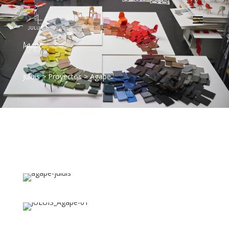
Agape
Juluis
>
Proyectos
>
Agape